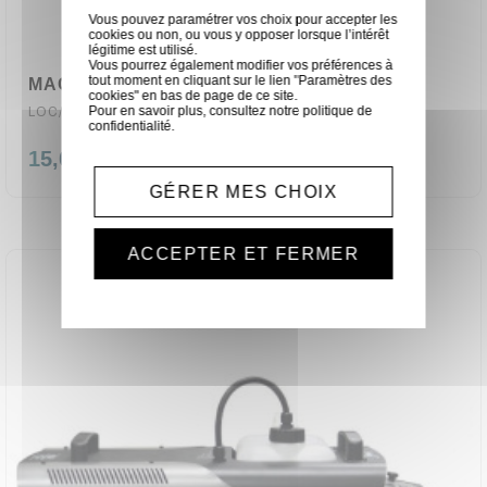
Vous pouvez paramétrer vos choix pour accepter les
cookies ou non, ou vous y opposer lorsque l’intérêt
légitime est utilisé.
Vous pourrez également modifier vos préférences à
tout moment en cliquant sur le lien "Paramètres des
MACHINE A FUMEE DMX 1000W
cookies" en bas de page de ce site.
Pour en savoir plus, consultez notre
politique de
LOC/Z1000II
confidentialité
.
15,00 €
GÉRER MES CHOIX
ACCEPTER ET FERMER