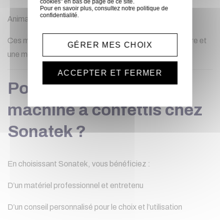
cookies" en bas de page de ce site.
Pour en savoir plus, consultez notre
politique de
confidentialité
.
Animations commerciales et événements festifs
Ces machines garantissent un effet visuel spectaculaire et
GÉRER MES CHOIX
une montée d’émotion inégalée.
ACCEPTER ET FERMER
Pourquoi louer une
machine à confettis chez
Sonatek ?
En choisissant Sonatek, vous bénéficiez :
D’un matériel professionnel et entretenu
D’un conseil personnalisé pour le choix et l’utilisation