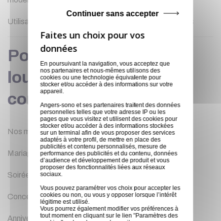
Continuer sans accepter
Utilisation de confettis biodégradables et écologiques
Pour quels événements
En poursuivant la navigation, vous acceptez que
nos partenaires et nous-mêmes utilisons des
louer une machine à
cookies ou une technologie équivalente pour
stocker et/ou accéder à des informations sur votre
appareil.
confettis ?
Angers-sono et ses partenaires traitent des données
personnelles telles que votre adresse IP ou les
pages que vous visitez et utilisent des cookies pour
stocker et/ou accéder à des informations stockées
Nos machines à confettis sont parfaites pour :
sur un terminal afin de vous proposer des services
adaptés à votre profil, de mettre en place des
publicités et contenu personnalisés, mesure de
Mariages et célébrations
performance des publicités et du contenu, données
d’audience et développement de produit et vous
proposer des fonctionnalités liées aux réseaux
sociaux.
Soirées d’entreprise et lancements de produit
Vous pouvez paramétrer vos choix pour accepter les
cookies ou non, ou vous y opposer lorsque l’intérêt
Concerts, festivals et spectacles
légitime est utilisé.
Vous pourrez également modifier vos préférences à
tout moment en cliquant sur le lien "Paramètres des
Anniversaires et fêtes privées