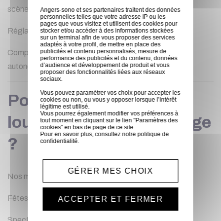
scènes
Angers-sono et ses partenaires traitent des données
personnelles telles que votre adresse IP ou les
pages que vous visitez et utilisent des cookies pour
Réglage du débit de neige selon l’ambiance souhaitée
stocker et/ou accéder à des informations stockées
sur un terminal afin de vous proposer des services
adaptés à votre profil, de mettre en place des
publicités et contenu personnalisés, mesure de
Compatible avec contrôle DMX ou fonctionnement
performance des publicités et du contenu, données
d’audience et développement de produit et vous
autonome
proposer des fonctionnalités liées aux réseaux
sociaux.
Vous pouvez paramétrer vos choix pour accepter les
Pour quels événements
cookies ou non, ou vous y opposer lorsque l’intérêt
légitime est utilisé.
Vous pourrez également modifier vos préférences à
louer une machine à neige
tout moment en cliquant sur le lien "Paramètres des
cookies" en bas de page de ce site.
Pour en savoir plus, consultez notre
politique de
?
confidentialité
.
GÉRER MES CHOIX
Nos machines sont parfaites pour :
Fêtes de Noël et marchés de Noël
ACCEPTER ET FERMER
Spectacles et pièces de théâtre