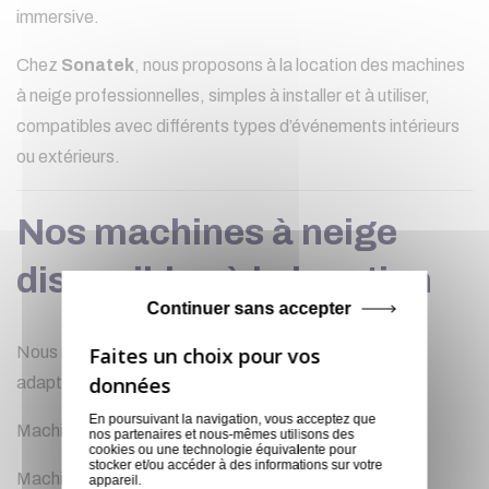
immersive.
Chez
Sonatek
, nous proposons à la location des machines
à neige professionnelles, simples à installer et à utiliser,
compatibles avec différents types d’événements intérieurs
ou extérieurs.
Nos machines à neige
disponibles à la location
Continuer sans accepter
Nous mettons à votre disposition des modèles variés
adaptés à toutes les tailles d’événements :
En poursuivant la navigation, vous acceptez que
Machines à neige compactes pour petites surfaces
nos partenaires et nous-mêmes utilisons des
cookies ou une technologie équivalente pour
stocker et/ou accéder à des informations sur votre
Machines à neige puissantes pour grands espaces et
appareil.