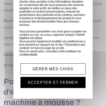
stocker et/ou accéder à des informations stockées
Nous disposons de différents modèles adaptés à tous types
sur un terminal afin de vous proposer des services
adaptés à votre profil, de mettre en place des
d’événements :
publicités et contenu personnalisés, mesure de
performance des publicités et du contenu, données
d’audience et développement de produit et vous
Machines à mousse compactes
pour usage domestique
proposer des fonctionnalités liées aux réseaux
sociaux.
ou en intérieur
Vous pouvez paramétrer vos choix pour accepter les
cookies ou non, ou vous y opposer lorsque l’intérêt
Canons à mousse professionnels
pour événements en
légitime est utilisé.
Vous pourrez également modifier vos préférences à
plein air
tout moment en cliquant sur le lien "Paramètres des
cookies" en bas de page de ce site.
Pour en savoir plus, consultez notre
politique de
Débit ajustable selon la surface à couvrir
confidentialité
.
Structure simple à monter
, avec tuyauterie fournie
GÉRER MES CHOIX
Pour quels types
ACCEPTER ET FERMER
d’événements louer une
machine à mousse ?