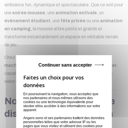
ambiance fun, dynamique et spectaculaire. Que ce soit pour
une
soirée mousse
, une
animation estivale
, un
événement étudiant
, une
fête privée
ou une
animation
en camping
, la mousse attire petits et grands et
transforme instantanément un espace en véritable terrain
de jeu.
Chez
Sonatek
, nous vous proposons à la location des
Continuer sans accepter
machines à mousse puissantes et faciles à utiliser
,
capables de couvrir de petites à très grandes surfaces
selon vos besoins.
En poursuivant la navigation, vous acceptez que
Nos machines à mousse
nos partenaires et nous-mêmes utilisons des
cookies ou une technologie équivalente pour
stocker et/ou accéder à des informations sur votre
appareil.
disponibles à la location
Angers-sono et ses partenaires traitent des données
personnelles telles que votre adresse IP ou les
pages que vous visitez et utilisent des cookies pour