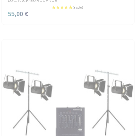
LOC/PACK-EURODANCE
55,00 €
(2 avis