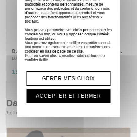
adaptés à votre profil, de mettre en place des
publicités et contenu personnalisés, mesure de
performance des publicités et du contenu, données
d’audience et développement de produit et vous
proposer des fonctionnalités liées aux réseaux
sociaux.
Vous pouvez paramétrer vos choix pour accepter les
cookies ou non, ou vous y opposer lorsque l’intérêt
légitime est utilisé.
Vous pourrez également modifier vos préférences à
tout moment en cliquant sur le lien "Paramètres des
BAR LED LUMIERE NOIRE SLIMSTRIP 18 LEDS UV 3W CHAUVET
cookies" en bas de page de ce site.
Pour en savoir plus, consultez notre
politique de
LOC/SLIMSTRIPUV18
confidentialité
.
15,00 €
GÉRER MES CHOIX
ACCEPTER ET FERMER
Dans la même catégorie
1 other product seleted for you