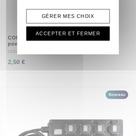
GÉRER MES CHOIX
ACCEPTER ET FERMER
CORDON TITANEX H07RN-F 3G 2,5 mm²
powerCON TRUE1 M/F 5 METRES KLOTZ
LOC/PT2-NFM0050
2,50 €
Nouveau