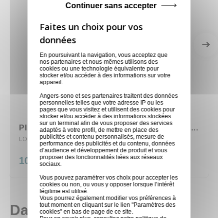
Continuer sans accepter
En poursuivant la navigation, vous acceptez que
nos partenaires et nous-mêmes utilisons des
cookies ou une technologie équivalente pour
stocker et/ou accéder à des informations sur votre
appareil.
Angers-sono et ses partenaires traitent des données
personnelles telles que votre adresse IP ou les
pages que vous visitez et utilisent des cookies pour
stocker et/ou accéder à des informations stockées
sur un terminal afin de vous proposer des services
PIED A TREUIL ASD 2,90 METRES 60 Kg MAX
adaptés à votre profil, de mettre en place des
publicités et contenu personnalisés, mesure de
LOC/ALT290
performance des publicités et du contenu, données
d’audience et développement de produit et vous
proposer des fonctionnalités liées aux réseaux
10,00 €
sociaux.
Vous pouvez paramétrer vos choix pour accepter les
cookies ou non, ou vous y opposer lorsque l’intérêt
légitime est utilisé.
Vous pourrez également modifier vos préférences à
tout moment en cliquant sur le lien "Paramètres des
Dans la même catégorie
cookies" en bas de page de ce site.