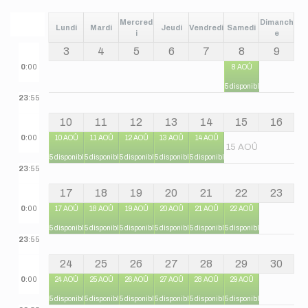
Mercred
Dimanch
Lundi
Mardi
Jeudi
Vendredi
Samedi
i
e
3
4
5
6
7
8
9
0
:00
8 AOÛ
5 disponibles
23
:55
10
11
12
13
14
15
16
0
:00
10 AOÛ
11 AOÛ
12 AOÛ
13 AOÛ
14 AOÛ
15 AOÛ
5 disponibles
5 disponibles
5 disponibles
5 disponibles
5 disponibles
23
:55
17
18
19
20
21
22
23
0
:00
17 AOÛ
18 AOÛ
19 AOÛ
20 AOÛ
21 AOÛ
22 AOÛ
5 disponibles
5 disponibles
5 disponibles
5 disponibles
5 disponibles
5 disponibles
23
:55
24
25
26
27
28
29
30
0
:00
24 AOÛ
25 AOÛ
26 AOÛ
27 AOÛ
28 AOÛ
29 AOÛ
5 disponibles
5 disponibles
5 disponibles
5 disponibles
5 disponibles
5 disponibles