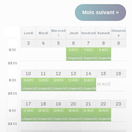
Mois suivant »
Mercred
Dimanch
Lundi
Mardi
Jeudi
Vendredi
Samedi
i
e
3
4
5
6
7
8
9
0
:00
6 AOÛ
7 AOÛ
8 AOÛ
1 disponible
1 disponible
1 disponible
23
:55
10
11
12
13
14
15
16
0
:00
10 AOÛ
11 AOÛ
12 AOÛ
13 AOÛ
14 AOÛ
15 AOÛ
1 disponible
1 disponible
1 disponible
1 disponible
1 disponible
23
:55
17
18
19
20
21
22
23
0
:00
17 AOÛ
18 AOÛ
19 AOÛ
20 AOÛ
21 AOÛ
22 AOÛ
1 disponible
1 disponible
1 disponible
1 disponible
1 disponible
1 disponible
23
:55