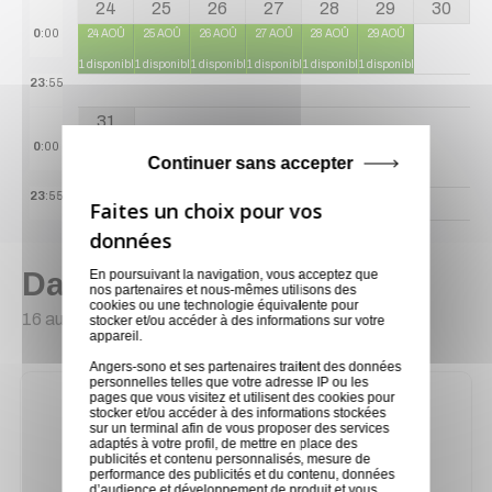
24
25
26
27
28
29
30
0
:00
24 AOÛ
25 AOÛ
26 AOÛ
27 AOÛ
28 AOÛ
29 AOÛ
1 disponible
1 disponible
1 disponible
1 disponible
1 disponible
1 disponible
23
:55
31
0
:00
31 AOÛ
Continuer sans accepter
1 disponible
23
:55
Dans la même catégorie
En poursuivant la navigation, vous acceptez que
nos partenaires et nous-mêmes utilisons des
cookies ou une technologie équivalente pour
16 autres produits sélectionnés pour vous
stocker et/ou accéder à des informations sur votre
appareil.
Angers-sono et ses partenaires traitent des données
personnelles telles que votre adresse IP ou les
pages que vous visitez et utilisent des cookies pour
stocker et/ou accéder à des informations stockées
sur un terminal afin de vous proposer des services
adaptés à votre profil, de mettre en place des
publicités et contenu personnalisés, mesure de
performance des publicités et du contenu, données
d’audience et développement de produit et vous