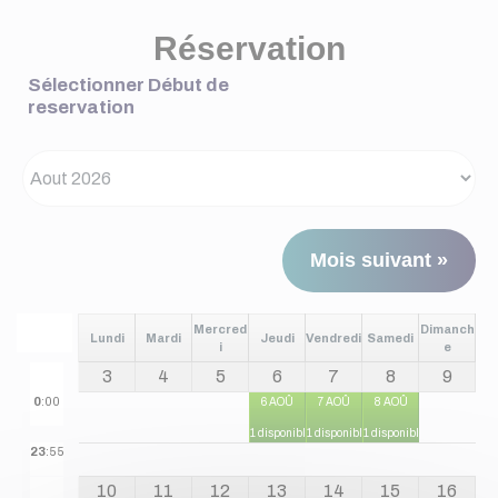
Réservation
Sélectionner Début de
reservation
Mois suivant »
Mercred
Dimanch
Lundi
Mardi
Jeudi
Vendredi
Samedi
i
e
3
4
5
6
7
8
9
0
:00
6 AOÛ
7 AOÛ
8 AOÛ
1 disponible
1 disponible
1 disponible
23
:55
10
11
12
13
14
15
16