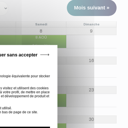
Mois suivant »
Samedi
Dimanche
8
9
8 AOÛ
3 disponibles
uer sans accepter
15
16
15 AOÛ
nologie équivalente pour stocker
visitez et utilisent des cookies
22
23
 votre profil, de mettre en place
 et développement de produit et
22 AOÛ
3 disponibles
utilisé.
n bas de page de ce site.
29
30
29 AOÛ