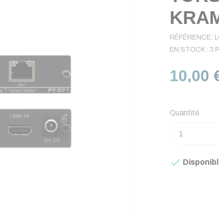
KRA
RÉFÉRENCE:
L
EN STOCK :
3 
10,00 
Quantité

Disponib