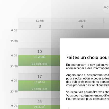
Lundi
Mardi
3
4
0
:00
23
:55
10
11
0
:00
10 AOÛ
11 AOÛ
3 disponibles
3 disponibles
En poursuivant la navigation, v
23
:55
et/ou accéder à des informations
Angers-sono et ses partenaires t
17
18
pour stocker et/ou accéder à des
0
:00
des publicités et contenu perso
17 AOÛ
18 AOÛ
vous proposer des fonctionnalité
3 disponibles
3 disponibles
23
:55
Vous pouvez paramétrer vos choix
Vous pourrez également modifier
Pour en savoir plus, consultez n
24
25
0
:00
24 AOÛ
25 AOÛ