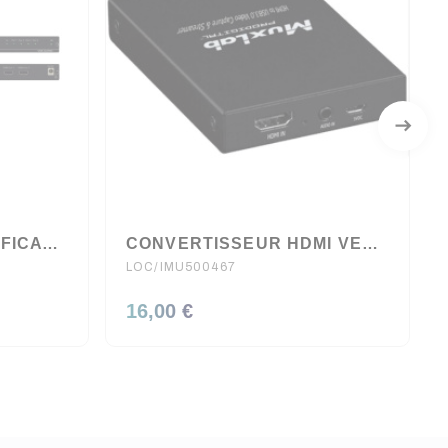
DISTRIBUTEUR AMPLIFICATEUR HDMI 1:4 ULTRA HD/4K KRAMER
CONVERTISSEUR HDMI VERS USB 3.0 MUXLAB
LOC/IMU500467
16,00 €