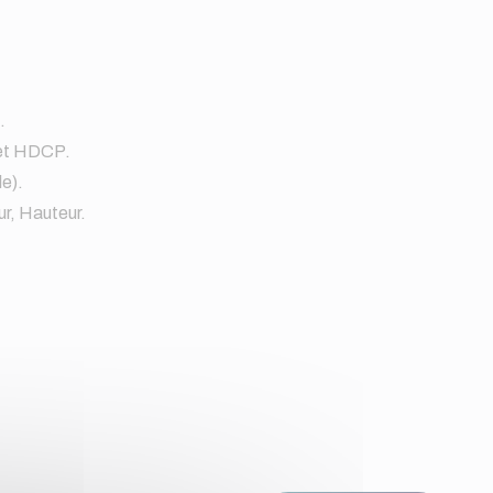
.
t HDCP.
e).
r, Hauteur.