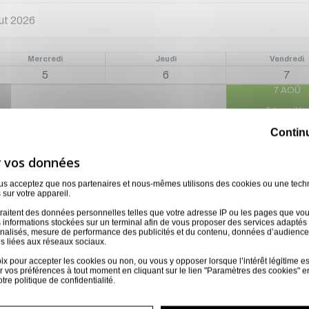
Mercredi
Jeudi
Vendredi
5
6
7
7 AOÛ
3 disponibles
Contin
12
13
14
12 AOÛ
13 AOÛ
14 AOÛ
3 disponibles
3 disponibles
3 disponibles
ous acceptez que nos partenaires et nous-mêmes utilisons des cookies ou une tech
 sur votre appareil.
raitent des données personnelles telles que votre adresse IP ou les pages que vous 
19
20
21
 informations stockées sur un terminal afin de vous proposer des services adaptés à
nnalisés, mesure de performance des publicités et du contenu, données d’audience
19 AOÛ
20 AOÛ
21 AOÛ
s liées aux réseaux sociaux.
3 disponibles
3 disponibles
3 disponibles
 pour accepter les cookies ou non, ou vous y opposer lorsque l’intérêt légitime est 
 vos préférences à tout moment en cliquant sur le lien "Paramètres des cookies" e
otre
politique de confidentialité
.
26
27
28
26 AOÛ
27 AOÛ
28 AOÛ