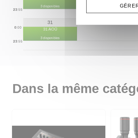
GÉRER
3 disponibles
3 disponibles
23
:55
31
0
:00
31 AOÛ
3 disponibles
23
:55
Dans la même catég