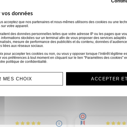
Contin
ous acceptez que nos partenaires et nous-mêmes utilisons des cookies ou une tech
 sur votre appareil.
uez en toute confianc
raitent des données personnelles telles que votre adresse IP ou les pages que vous 
 informations stockées sur un terminal afin de vous proposer des services adaptés à
nnalisés, mesure de performance des publicités et du contenu, données d’audience
s liées aux réseaux sociaux.
Contactez notre équipe pour un devis sur-mesure !
 pour accepter les cookies ou non, ou vous y opposer lorsque l’intérêt légitime est 
 vos préférences à tout moment en cliquant sur le lien "Paramètres des cookies" e
otre
politique de confidentialité
.
iement sécurisé
Service clien
 MES CHOIX
ACCEPTER E
ement CB, virement...
Nous sommes disponible
toutes demandes