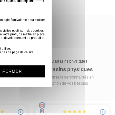
uer sans accepter
nologie équivalente pour stocker
e !
visitez et utilisent des cookies
 votre profil, de mettre en place
 et développement de produit et
utilisé.
n bas de page de ce site.
t
Magasins physiques
T FERMER
s pour
Des conseils personnalisés en
fonction de vos besoins