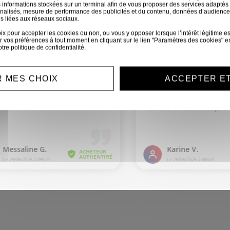
 informations stockées sur un terminal afin de vous proposer des services adaptés à
iement sécurisé
Service clien
nnalisés, mesure de performance des publicités et du contenu, données d’audience
s liées aux réseaux sociaux.
ement CB, virement...
Nous sommes disponible
 pour accepter les cookies ou non, ou vous y opposer lorsque l’intérêt légitime est 
toutes demandes
 vos préférences à tout moment en cliquant sur le lien "Paramètres des cookies" e
otre
politique de confidentialité
.
 MES CHOIX
ACCEPTER E