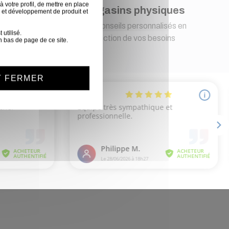
 votre profil, de mettre en place
t
Magasins physiques
 et développement de produit et
s pour
Des conseils personnalisés en
utilisé.
fonction de vos besoins
n bas de page de ce site.
T FERMER