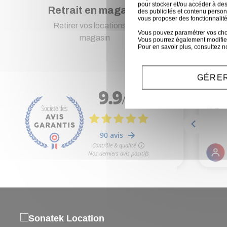
pour stocker et/ou accéder à des
Retrait en magasin
Pa
des publicités et contenu perso
vous proposer des fonctionnalité
Retirer vos locations en
Pai
Vous pouvez paramétrer vos choix
magasin
Vous pourrez également modifier
Pour en savoir plus, consultez n
GÉRER