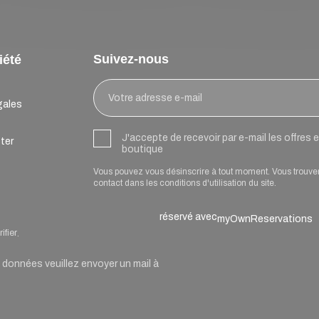
Suivez-nous
iété
gales
J'accepte de recevoir par e-mail les offres
ter
boutique
Vous pouvez vous désinscrire à tout moment. Vous trouve
contact dans les conditions d'utilisation du site.
réservé avec
myOwnReservations
ifier
.
onnées veuillez envoyer un mail à