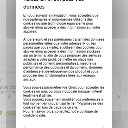
Service client
Nous sommes disponibles pour
En poursuivant la navigation, vous acceptez que
toutes demandes
nos partenaires et nous-mêmes utilisons des
cookies ou une technologie équivalente pour
stocker et/ou accéder à des informations sur votre
appareil.
Magasins physiques
Angers-sono et ses partenaires traitent des données
Des conseils personnalisés en
personnelles telles que votre adresse IP ou les
pages que vous visitez et utilisent des cookies pour
fonction de vos besoins
stocker et/ou accéder à des informations stockées
sur un terminal afin de vous proposer des services
adaptés à votre profil, de mettre en place des
publicités et contenu personnalisés, mesure de
performance des publicités et du contenu, données
d’audience et développement de produit et vous
proposer des fonctionnalités liées aux réseaux
sociaux.
Vous pouvez paramétrer vos choix pour accepter les
cookies ou non, ou vous y opposer lorsque l’intérêt
légitime est utilisé.
Vous pourrez également modifier vos préférences à
tout moment en cliquant sur le lien "Paramètres des
cookies" en bas de page de ce site.
Pour en savoir plus, consultez notre
politique de
confidentialité
.