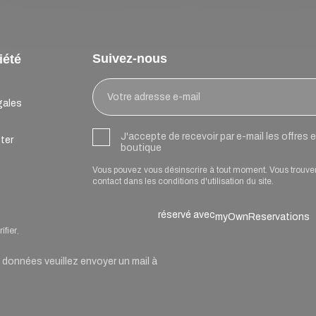
Suivez-nous
iété
gales
J'accepte de recevoir par e-mail les offres
ter
boutique
Vous pouvez vous désinscrire à tout moment. Vous trouve
contact dans les conditions d'utilisation du site.
réservé avec
myOwnReservations
ifier
.
onnées veuillez envoyer un mail à