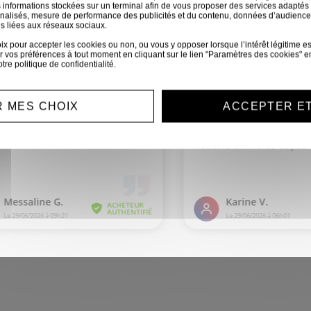
 informations stockées sur un terminal afin de vous proposer des services adaptés à
iement sécurisé
Service clien
nnalisés, mesure de performance des publicités et du contenu, données d’audience
s liées aux réseaux sociaux.
ement CB, virement...
Nous sommes disponible
 pour accepter les cookies ou non, ou vous y opposer lorsque l’intérêt légitime est 
toutes demandes
 vos préférences à tout moment en cliquant sur le lien "Paramètres des cookies" e
otre
politique de confidentialité
.
 MES CHOIX
ACCEPTER E