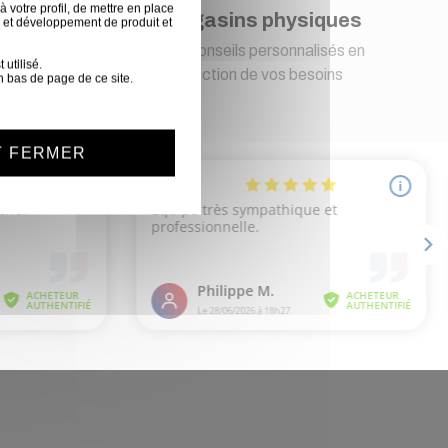
 votre profil, de mettre en place
t
Magasins physiques
 et développement de produit et
s pour
Des conseils personnalisés en
utilisé.
fonction de vos besoins
n bas de page de ce site.
T FERMER