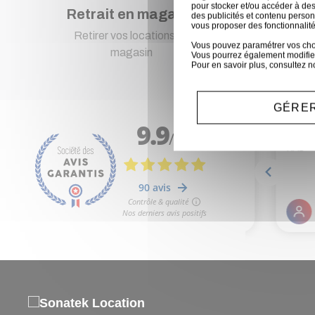
pour stocker et/ou accéder à des
Retrait en magasin
Pa
des publicités et contenu perso
vous proposer des fonctionnalité
Retirer vos locations en
Pai
Vous pouvez paramétrer vos choix
magasin
Vous pourrez également modifier
Pour en savoir plus, consultez n
GÉRER