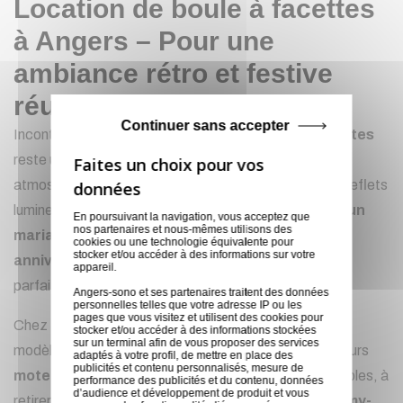
Location de boule à facettes
à Angers – Pour une
ambiance rétro et festive
réussie
Continuer sans accepter
Incontournable des soirées festives, la
boule à facettes
reste un
classique indémodable
pour créer une
atmosphère unique, mêlant nostalgie, mouvement et reflets
lumineux. Que vous prépariez une
soirée dansante, un
En poursuivant la navigation, vous acceptez que
nos partenaires et nous-mêmes utilisons des
mariage, un événement d’entreprise ou un
cookies ou une technologie équivalente pour
stocker et/ou accéder à des informations sur votre
anniversaire à thème
, la boule à facettes s’intègre
appareil.
parfaitement à tout type de scénographie.
Angers-sono et ses partenaires traitent des données
personnelles telles que votre adresse IP ou les
pages que vous visitez et utilisent des cookies pour
Chez
Sonatek
, nous mettons à disposition plusieurs
stocker et/ou accéder à des informations stockées
sur un terminal afin de vous proposer des services
modèles de
boules à facettes à la location
avec leurs
adaptés à votre profil, de mettre en place des
publicités et contenu personnalisés, mesure de
moteurs rotatifs
et
sources lumineuses
compatibles, à
performance des publicités et du contenu, données
d’audience et développement de produit et vous
retirer directement à notre dépôt de
Saint-Barthélemy-