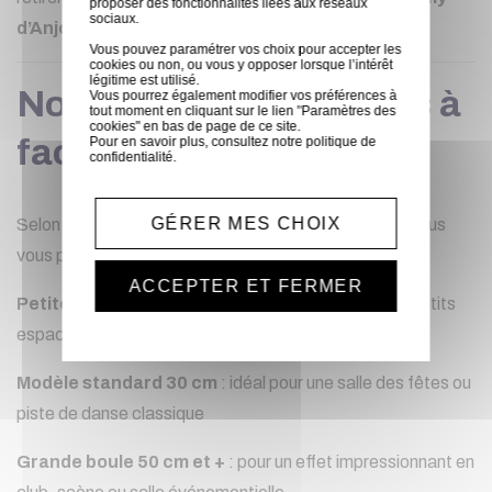
proposer des fonctionnalités liées aux réseaux
sociaux.
d’Anjou
, à deux pas d’Angers.
Vous pouvez paramétrer vos choix pour accepter les
cookies ou non, ou vous y opposer lorsque l’intérêt
légitime est utilisé.
Notre gamme de boules à
Vous pourrez également modifier vos préférences à
tout moment en cliquant sur le lien "Paramètres des
cookies" en bas de page de ce site.
facettes à louer
Pour en savoir plus, consultez notre
politique de
confidentialité
.
GÉRER MES CHOIX
Selon la taille de votre salle ou de votre événement, nous
vous proposons :
ACCEPTER ET FERMER
Petite boule à facettes 20 cm
: parfaite pour les petits
espaces ou ambiance lounge
Modèle standard 30 cm
: idéal pour une salle des fêtes ou
piste de danse classique
Grande boule 50 cm et +
: pour un effet impressionnant en