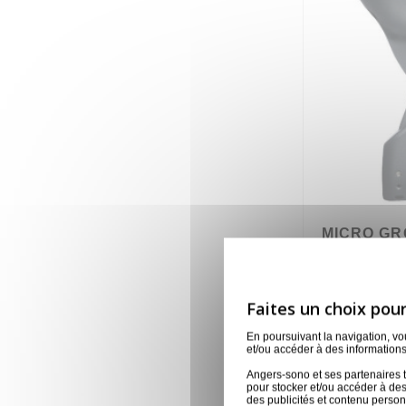
MICRO GR
SHURE
LOC/BETA52
7,50 €
En poursuivant la navigation, v
et/ou accéder à des informations
Angers-sono et ses partenaires t
Affichage 1-8 d
pour stocker et/ou accéder à des
des publicités et contenu perso