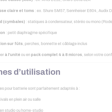
sse claire et toms
: ex. Shure SM57, Sennheiser E604, Audix 
d (cymbales)
: statiques à condensateur, stéréo ou mono (Rod
ton
: petit diaphragme spécifique
ion sur fûts
, perches, bonnette et câblage inclus
uer
à l’unité
ou en
pack complet 4 à 8 micros
, selon votre conf
s d’utilisation
res pour batterie sont parfaitement adaptés à :
vals en plein air ou salle
en studio ou home-studio