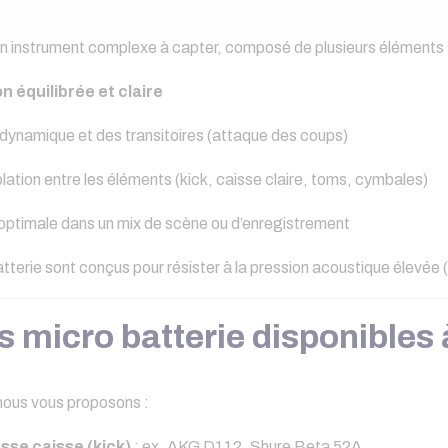
un instrument complexe à capter, composé de plusieurs éléments s
n équilibrée et claire
 dynamique et des transitoires (attaque des coups)
olation entre les éléments (kick, caisse claire, toms, cymbales)
optimale dans un mix de scène ou d’enregistrement
tterie sont conçus pour résister à la pression acoustique élevée (
s micro batterie disponibles 
ous vous proposons :
sse caisse (kick)
: ex. AKG D112, Shure Beta 52A