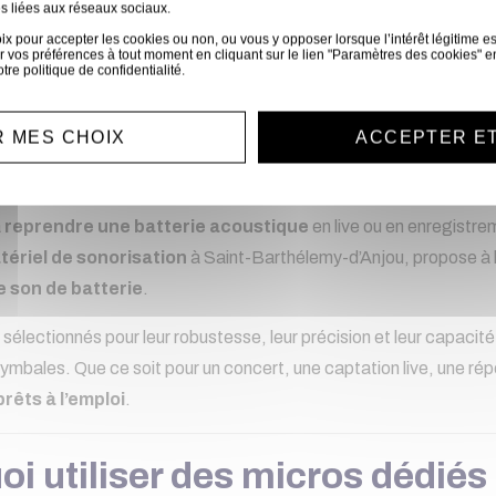
s liées aux réseaux sociaux.
 pour accepter les cookies ou non, ou vous y opposer lorsque l’intérêt légitime est 
 vos préférences à tout moment en cliquant sur le lien "Paramètres des cookies" e
otre
politique de confidentialité
.
ion de micros pour bat
 MES CHOIX
ACCEPTER E
tion professionnelle p
à
reprendre une batterie acoustique
en live ou en enregistre
tériel de sonorisation
à Saint-Barthélemy-d’Anjou, propose à 
e son de batterie
.
sélectionnés pour leur robustesse, leur précision et leur capacit
cymbales. Que ce soit pour un concert, une captation live, une ré
rêts à l’emploi
.
i utiliser des micros dédiés 