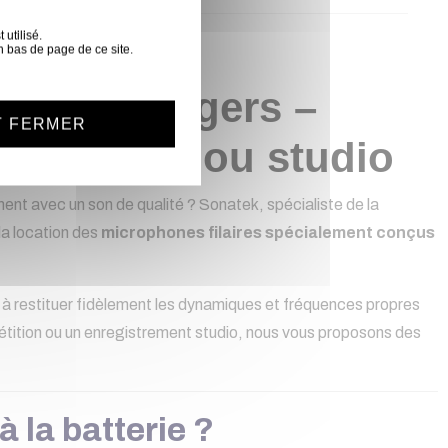
utilisé.
n bas de page de ce site.
terie à Angers –
T FERMER
our scène ou studio
ment avec un son de qualité ? Sonatek, spécialiste de la
la location des
microphones filaires spécialement conçus
é à restituer fidèlement les dynamiques et fréquences propres
pétition ou un enregistrement studio, nous vous proposons des
à la batterie ?