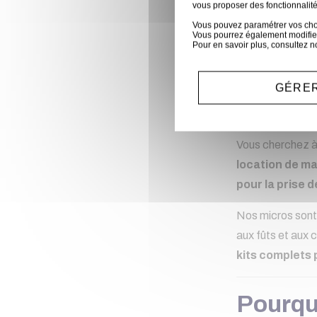
vous proposer des fonctionnalité
Vous pouvez paramétrer vos choix
Vous pourrez également modifier
Pour en savoir plus, consultez n
Locat
GÉRER
Capta
Vous cherchez 
location de ma
pour la prise d
Nos micros sont 
aux fûts et aux 
kits complets p
Pourquo