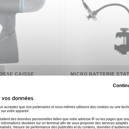
OSSE CAISSE
MICRO BATTERIE STA
CARDIOIDE SHURE
Contin
A
LOC/BETA98AD-C
17,00 €
ous acceptez que nos partenaires et nous-mêmes utilisons des cookies ou une tech
 sur votre appareil.
raitent des données personnelles telles que votre adresse IP ou les pages que vous 
e 8 article(s)
 informations stockées sur un terminal afin de vous proposer des services adaptés à
nnalisés, mesure de performance des publicités et du contenu, données d’audience