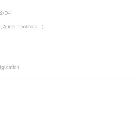
D2/D4
e, Audio-Technica…)
iguration.