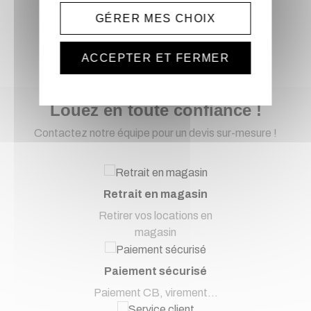
GÉRER MES CHOIX
Précédent
1
2
3
4
ACCEPTER ET FERMER
Louez en toute confiance !
Contactez notre équipe pour un devis sur-mesure !
Retrait en magasin
Retirer vos locations en
magasin
Paiement sécurisé
Paiement CB, virement...