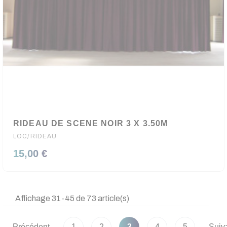
RIDEAU DE SCENE NOIR 3 X 3.50M
LOC/RIDEAU
15,00 €
Affichage 31-45 de 73 article(s)
Précédent
1
2
3
4
5
Suiv