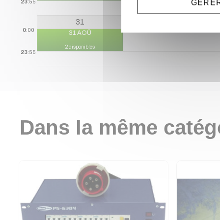
GÉRER
23
:55
31
0
:00
31 AOÛ
2 disponibles
23
:55
Dans la même catég