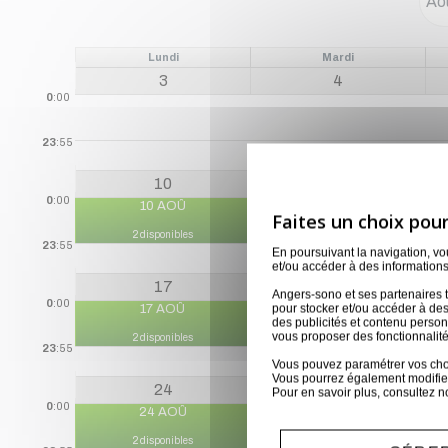
Lundi
Mardi
3
4
0
:00
23
:55
10
11
0
:00
10 AOÛ
11 AOÛ
2 disponibles
2 disponibles
23
:55
En poursuivant la navigation, v
et/ou accéder à des informations
17
18
Angers-sono et ses partenaires t
0
:00
pour stocker et/ou accéder à des
17 AOÛ
18 AOÛ
des publicités et contenu perso
vous proposer des fonctionnalité
2 disponibles
2 disponibles
23
:55
Vous pouvez paramétrer vos choix
Vous pourrez également modifier
24
25
Pour en savoir plus, consultez n
0
:00
24 AOÛ
25 AOÛ
2 disponibles
2 disponibles