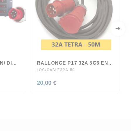
BLOC D'ALIMENTATION/ DISTRIBUTEUR SECTEUR 3 X 32A AVEC VUMETRE CONTEST
RALLONGE P17 32A 5G6 EN 50 METRES
LOC/CABLE32A-50
20,00 €