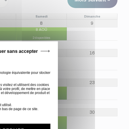
Samedi
Dimanche
8
9
8 AOÛ
2 disponibles
uer sans accepter
15
16
15 AOÛ
nologie équivalente pour stocker
22
23
visitez et utilisent des cookies
 votre profil, de mettre en place
22 AOÛ
 et développement de produit et
2 disponibles
utilisé.
n bas de page de ce site.
29
30
29 AOÛ
2 disponibles