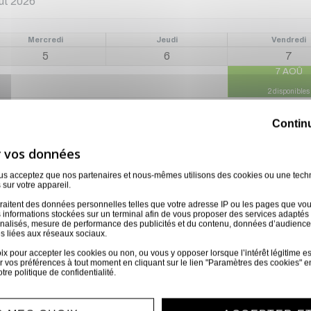
Mercredi
Jeudi
Vendredi
5
6
7
7 AOÛ
2 disponibles
Contin
12
13
14
12 AOÛ
13 AOÛ
14 AOÛ
2 disponibles
2 disponibles
2 disponibles
ous acceptez que nos partenaires et nous-mêmes utilisons des cookies ou une tech
 sur votre appareil.
19
20
21
raitent des données personnelles telles que votre adresse IP ou les pages que vous 
 informations stockées sur un terminal afin de vous proposer des services adaptés à
19 AOÛ
20 AOÛ
21 AOÛ
nnalisés, mesure de performance des publicités et du contenu, données d’audience
s liées aux réseaux sociaux.
2 disponibles
2 disponibles
2 disponibles
 pour accepter les cookies ou non, ou vous y opposer lorsque l’intérêt légitime est 
 vos préférences à tout moment en cliquant sur le lien "Paramètres des cookies" e
26
27
28
otre
politique de confidentialité
.
26 AOÛ
27 AOÛ
28 AOÛ
2 disponibles
2 disponibles
2 disponibles