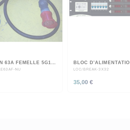
CORDON 63A FEMELLE 5G16 / FIL NU EN 2 METRES
LE63AF-NU
LOC/BREAK-3X32
35,00 €