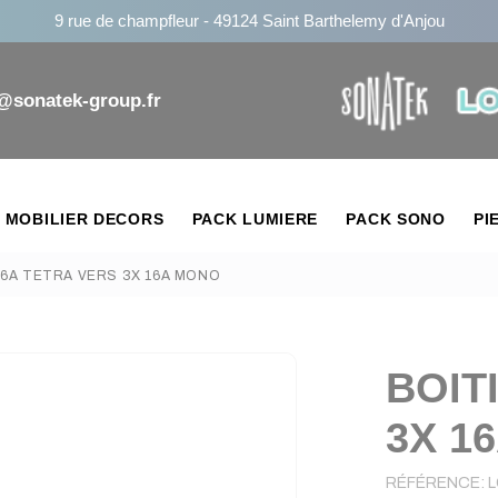
9 rue de champfleur - 49124 Saint Barthelemy d'Anjou
n@sonatek-group.fr
MOBILIER DECORS
PACK LUMIERE
PACK SONO
PI
16A TETRA VERS 3X 16A MONO
BOIT
3X 1
RÉFÉRENCE:
L