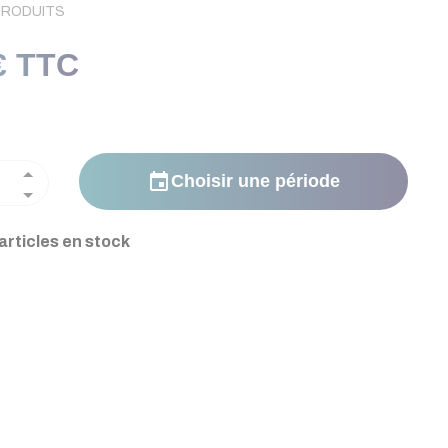
PRODUITS
€ TTC
event
Choisir une période
articles en stock