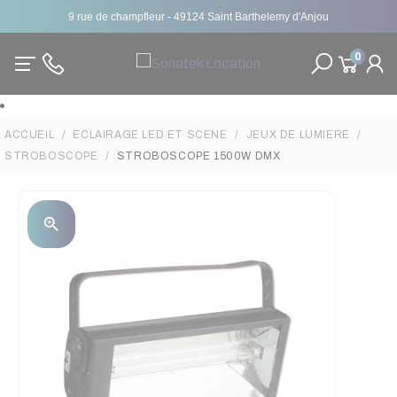
9 rue de champfleur - 49124 Saint Barthelemy d'Anjou
0
ACCUEIL
ECLAIRAGE LED ET SCENE
JEUX DE LUMIERE
STROBOSCOPE
STROBOSCOPE 1500W DMX
zoom_in