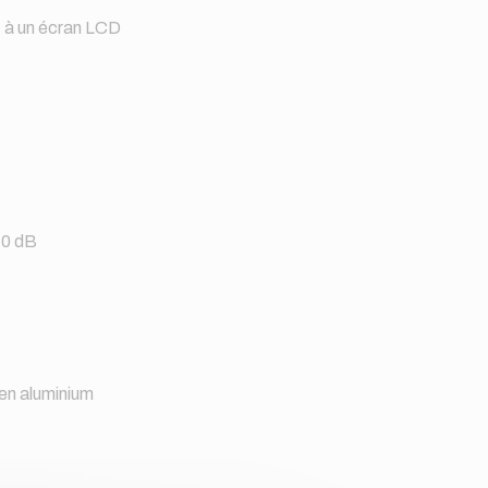
t à un écran LCD
10 dB
en aluminium