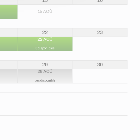
15
16
15 AOÛ
22
23
22 AOÛ
6 disponibles
29
30
29 AOÛ
e
pas disponible