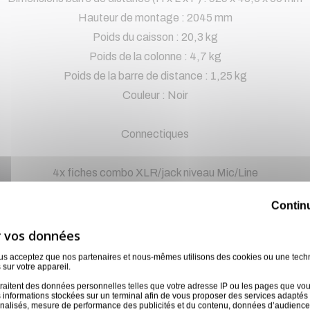
Hauteur de montage : 2045 mm
Poids du caisson : 20,3 kg
Poids de la colonne : 4,7 kg
Poids de la barre de distance : 1,25 kg
Couleur : Noir
Connectiques
4x fiches combo XLR/jack niveau Mic/Line
2x fiches combo XLR/jack ligne stéréo
Contin
1x mini-jack 3,5 mm
1x stéréo RCA
1x instrument jack 6,3 mm
ous acceptez que nos partenaires et nous-mêmes utilisons des cookies ou une tech
 sur votre appareil.
1x pédale jack 6,3 mm
raitent des données personnelles telles que votre adresse IP ou les pages que vous 
Sorties :
 informations stockées sur un terminal afin de vous proposer des services adaptés à
nnalisés, mesure de performance des publicités et du contenu, données d’audience
1x XLR Mix