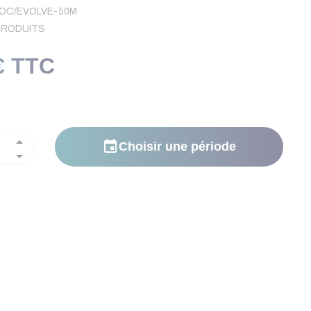
OC/EVOLVE-50M
PRODUITS
(2 avis)
€ TTC
event
Choisir une période