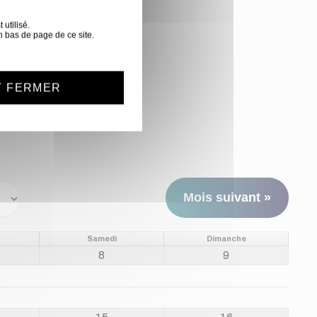
utilisé.
n bas de page de ce site.
T FERMER
Mois suivant »
Samedi
Dimanche
8
9