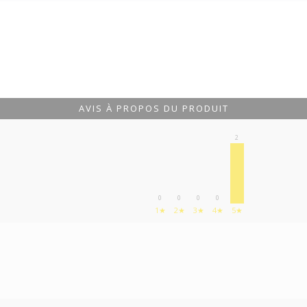
AVIS À PROPOS DU PRODUIT
2
0
0
0
0
1★
2★
3★
4★
5★