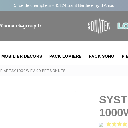
9 rue de champfleur - 49124 Saint Barthelemy d'Anjou
n@sonatek-group.fr
MOBILIER DECORS
PACK LUMIERE
PACK SONO
PI
F ARRAY 1000W EV 90 PERSONNES
SYST
1000