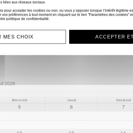
s liées aux réseaux sociaux.
1x XLR Aux
 pour accepter les cookies ou non, ou vous y opposer lorsque l’intérêt légitime est 
 vos préférences à tout moment en cliquant sur le lien "Paramètres des cookies" e
otre
politique de confidentialité
.
 MES CHOIX
ACCEPTER E
Réservation
Mercredi
Jeudi
Vendredi
5
6
7