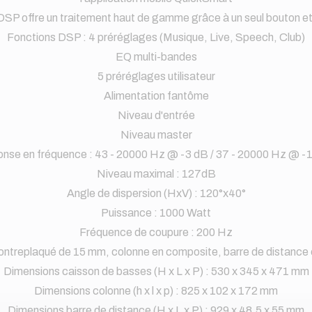
P offre un traitement haut de gamme grâce à un seul bouton e
Fonctions DSP : 4 préréglages (Musique, Live, Speech, Club)
EQ multi-bandes
5 préréglages utilisateur
Alimentation fantôme
Niveau d'entrée
Niveau master
nse en fréquence : 43 - 20000 Hz @ -3 dB / 37 - 20000 Hz @ -
Niveau maximal : 127dB
Angle de dispersion (HxV) : 120°x40°
Puissance : 1000 Watt
Fréquence de coupure : 200 Hz
contreplaqué de 15 mm, colonne en composite, barre de distance 
Dimensions caisson de basses (H x L x P) : 530 x 345 x 471 mm
Dimensions colonne (h x l x p) : 825 x 102 x 172 mm
Dimensions barre de distance (H x L x P) : 929 x 48,5 x 55 mm