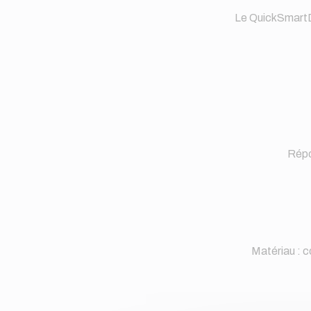
Le QuickSmartDS
Répo
Matériau : 