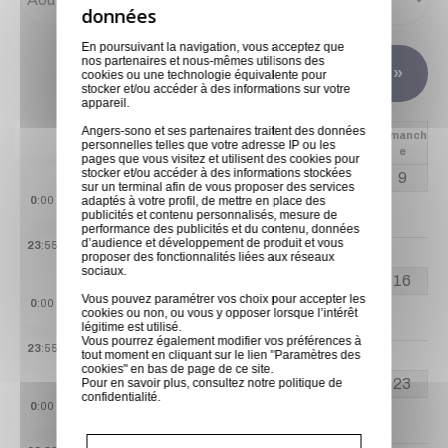
En poursuivant la navigation, vous acceptez que
nos partenaires et nous-mêmes utilisons des
Mois suivant »
cookies ou une technologie équivalente pour
stocker et/ou accéder à des informations sur votre
appareil.
Angers-sono et ses partenaires traitent des données
Mercred
Dimanch
Lundi
Mardi
Jeudi
Vendredi
Samedi
personnelles telles que votre adresse IP ou les
i
e
pages que vous visitez et utilisent des cookies pour
stocker et/ou accéder à des informations stockées
3
4
5
6
7
8
9
sur un terminal afin de vous proposer des services
adaptés à votre profil, de mettre en place des
0
:00
6 AOÛ
7 AOÛ
8 AOÛ
publicités et contenu personnalisés, mesure de
performance des publicités et du contenu, données
6 disponibles
6 disponibles
6 disponibles
d’audience et développement de produit et vous
23
:55
proposer des fonctionnalités liées aux réseaux
sociaux.
10
11
12
13
14
15
16
Vous pouvez paramétrer vos choix pour accepter les
0
:00
10 AOÛ
11 AOÛ
12 AOÛ
13 AOÛ
14 AOÛ
cookies ou non, ou vous y opposer lorsque l’intérêt
15 AOÛ
légitime est utilisé.
6 disponibles
6 disponibles
6 disponibles
6 disponibles
6 disponibles
Vous pourrez également modifier vos préférences à
23
:55
tout moment en cliquant sur le lien "Paramètres des
cookies" en bas de page de ce site.
17
18
19
20
21
22
23
Pour en savoir plus, consultez notre
politique de
confidentialité
.
0
:00
17 AOÛ
18 AOÛ
19 AOÛ
20 AOÛ
21 AOÛ
22 AOÛ
6 disponibles
6 disponibles
6 disponibles
6 disponibles
6 disponibles
6 disponibles