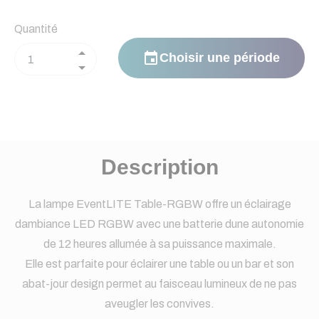
Quantité
event
Choisir une période
Description
La lampe EventLITE Table-RGBW offre un éclairage
dambiance LED RGBW avec une batterie dune autonomie
de 12 heures allumée à sa puissance maximale.
Elle est parfaite pour éclairer une table ou un bar et son
abat-jour design permet au faisceau lumineux de ne pas
aveugler les convives.