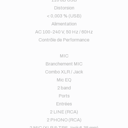
Distorsion
< 0,003 % (USB)
Alimentation
AC 100-240 V, 50 Hz / 60Hz
Contrôle de Performance
MIC
Branchement MIC
Combo XLR / Jack
Mic EQ
2 band
Ports
Entrées
2 LINE (RCA)
2 PHONO (RCA)
2 MIC (XLR & TRS Jack 6,35 mm)