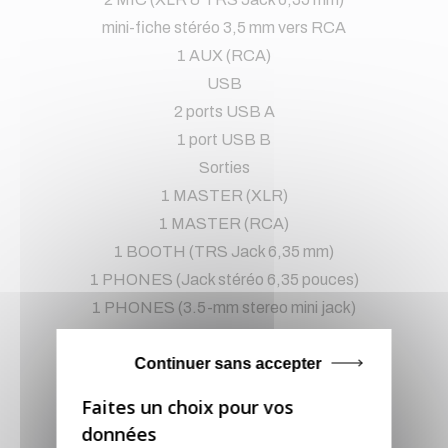
mini-fiche stéréo 3,5 mm vers RCA
1 AUX (RCA)
USB
2 ports USB A
1 port USB B
Sorties
1 MASTER (XLR)
1 MASTER (RCA)
1 BOOTH (TRS Jack 6,35 mm)
1 PHONES (Jack stéréo 6,35 pouces)
1 PHONES (3.5-mm stereo mini jack)
Continuer sans accepter
Largeur
728.1 mm
Hauteur
469.5 mm