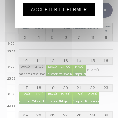
ACCEPTER ET FERMER
Mois suivant »
Mercred
Dimanch
Lundi
Mardi
Jeudi
Vendredi
Samedi
i
e
3
4
5
6
7
8
9
0
:00
23
:55
10
11
12
13
14
15
16
0
:00
10 AOÛ
11 AOÛ
12 AOÛ
13 AOÛ
14 AOÛ
15 AOÛ
pas disponible
pas disponible
3 disponibles
2 disponibles
2 disponibles
23
:55
17
18
19
20
21
22
23
0
:00
17 AOÛ
18 AOÛ
19 AOÛ
20 AOÛ
21 AOÛ
22 AOÛ
2 disponibles
2 disponibles
3 disponibles
3 disponibles
2 disponibles
2 disponibles
23
:55
24
25
26
27
28
29
30