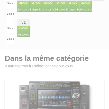
0
:00
24 AOÛ
25 AOÛ
26 AOÛ
27 AOÛ
28 AOÛ
29 AOÛ
2 disponibles
1 disponible
2 disponibles
2 disponibles
2 disponibles
2 disponibles
23
:55
31
0
:00
31 AOÛ
3 disponibles
23
:55
Dans la même catégorie
8 autres produits sélectionnés pour vous