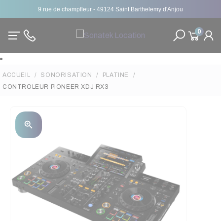
9 rue de champfleur - 49124 Saint Barthelemy d'Anjou
0
ACCUEIL
SONORISATION
PLATINE
CONTROLEUR PIONEER XDJ RX3
zoom_in