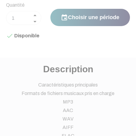
Quantité
event
Choisir une période

Disponible
Description
Caractéristiques principales
Formats de fichiers musicaux pris en charge
MP3
AAC
WAV
AIFF
FLAC