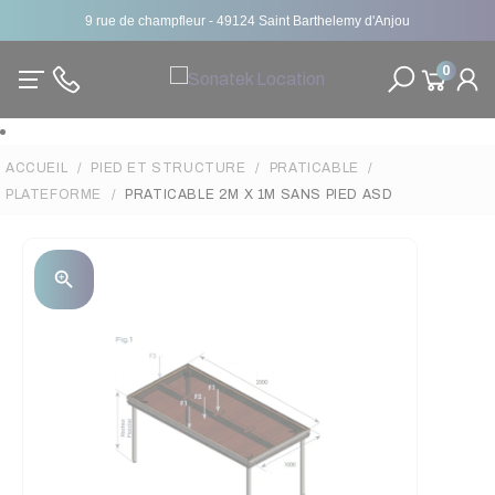
9 rue de champfleur - 49124 Saint Barthelemy d'Anjou
0
ACCUEIL
PIED ET STRUCTURE
PRATICABLE
PLATEFORME
PRATICABLE 2M X 1M SANS PIED ASD
zoom_in