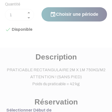
Quantité
event
Choisir une période

Disponible
Description
PRATICABLE RECTANGULAIRE 2M X 1M 750KG/M2
ATTENTION ! (SANS PIED)
Poids du praticable = 42 kg
Réservation
Sélectionner Début de