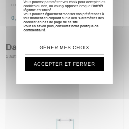
Vous pouvez paramétrer vos choix pour accepter les
LOC/C0011
cookies ou non, ou vous y opposer lorsque l’intérêt
légitime est utilisé.
Vous pourrez également modifier vos préférences à
0,20 €
tout moment en cliquant sur le lien "Paramètres des
cookies" en bas de page de ce site.
Pour en savoir plus, consultez notre
politique de
confidentialité
.
Dans la même catégorie
GÉRER MES CHOIX
5 autres produits sélectionnés pour vous
ACCEPTER ET FERMER