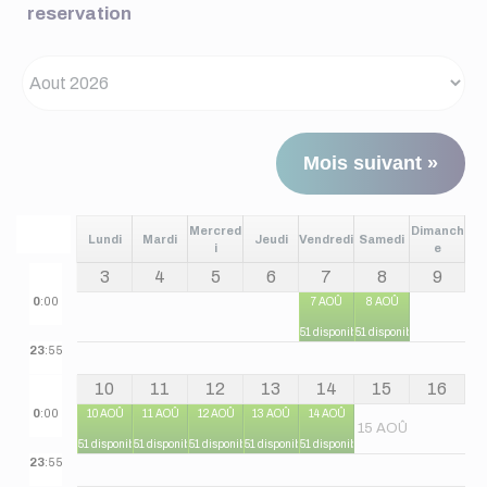
reservation
Mois suivant »
Mercred
Dimanch
Lundi
Mardi
Jeudi
Vendredi
Samedi
i
e
3
4
5
6
7
8
9
0
:00
7 AOÛ
8 AOÛ
51 disponibles
51 disponibles
23
:55
10
11
12
13
14
15
16
0
:00
10 AOÛ
11 AOÛ
12 AOÛ
13 AOÛ
14 AOÛ
15 AOÛ
51 disponibles
51 disponibles
51 disponibles
51 disponibles
51 disponibles
23
:55