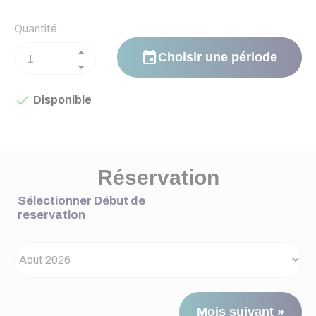
Quantité
event
Choisir une période

Disponible
Réservation
Sélectionner Début de
reservation
Mois suivant »