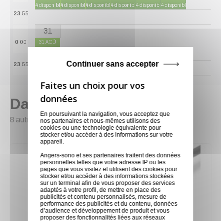
4 disponibles
4 disponibles
4 disponibles
4 disponibles
4 disponibles
4 disponibles
23
:55
31
0
:00
31 AOÛ
4 disponibles
Continuer sans accepter
23
:55
Dans la même catégorie
En poursuivant la navigation, vous acceptez que
8 autres produits sélectionnés pour vous
nos partenaires et nous-mêmes utilisons des
cookies ou une technologie équivalente pour
stocker et/ou accéder à des informations sur votre
appareil.
Angers-sono et ses partenaires traitent des données
personnelles telles que votre adresse IP ou les
pages que vous visitez et utilisent des cookies pour
stocker et/ou accéder à des informations stockées
sur un terminal afin de vous proposer des services
adaptés à votre profil, de mettre en place des
publicités et contenu personnalisés, mesure de
performance des publicités et du contenu, données
d’audience et développement de produit et vous
proposer des fonctionnalités liées aux réseaux