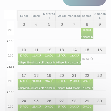
Mercred
Dimanch
Lundi
Mardi
Jeudi
Vendredi
Samedi
i
e
3
4
5
6
7
8
9
0
:00
8 AOÛ
4 disponibles
23
:55
10
11
12
13
14
15
16
0
:00
10 AOÛ
11 AOÛ
12 AOÛ
13 AOÛ
14 AOÛ
15 AOÛ
4 disponibles
4 disponibles
4 disponibles
4 disponibles
4 disponibles
23
:55
17
18
19
20
21
22
23
0
:00
17 AOÛ
18 AOÛ
19 AOÛ
20 AOÛ
21 AOÛ
22 AOÛ
4 disponibles
4 disponibles
4 disponibles
3 disponibles
3 disponibles
3 disponibles
23
:55
24
25
26
27
28
29
30
0
:00
24 AOÛ
25 AOÛ
26 AOÛ
27 AOÛ
28 AOÛ
29 AOÛ