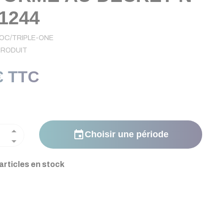
1244
OC/TRIPLE-ONE
PRODUIT
€ TTC
event
Choisir une période
articles en stock