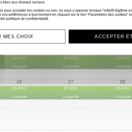
s liées aux réseaux sociaux.
1 disponible
1 disponible
 pour accepter les cookies ou non, ou vous y opposer lorsque l’intérêt légitime est 
 vos préférences à tout moment en cliquant sur le lien "Paramètres des cookies" e
otre
politique de confidentialité
.
12
13
14
12 AOÛ
13 AOÛ
14 AOÛ
 MES CHOIX
ACCEPTER E
1 disponible
1 disponible
1 disponible
19
20
21
19 AOÛ
20 AOÛ
21 AOÛ
1 disponible
1 disponible
1 disponible
26
27
28
26 AOÛ
27 AOÛ
28 AOÛ
1 disponible
1 disponible
1 disponible