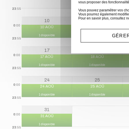
vous proposer des fonctionnalité
23
:55
Vous pouvez paramétrer vos choix
Vous pourrez également modifier
Pour en savoir plus, consultez n
10
11
0
:00
10 AOÛ
11 AOÛ
GÉRER
1 disponible
1 disponible
23
:55
17
18
0
:00
17 AOÛ
18 AOÛ
1 disponible
1 disponible
23
:55
24
25
0
:00
24 AOÛ
25 AOÛ
1 disponible
1 disponible
23
:55
31
0
:00
31 AOÛ
1 disponible
23
:55