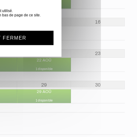
1 disponible
utilisé.
n bas de page de ce site.
15
16
15 AOÛ
T FERMER
22
23
22 AOÛ
1 disponible
29
30
29 AOÛ
1 disponible