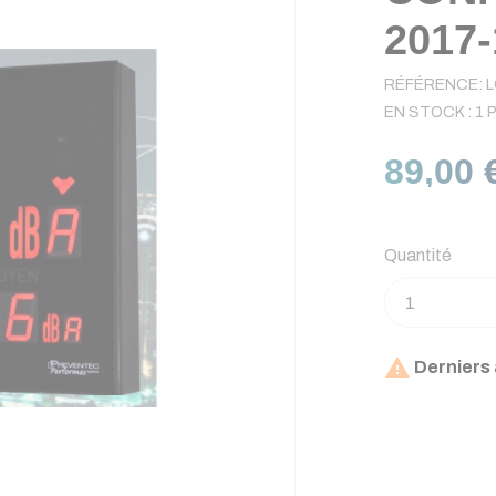
2017-
RÉFÉRENCE:
L
EN STOCK :
1 
89,00 
Quantité

Derniers 