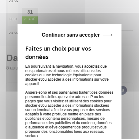
23
:55
31
0
:00
31 AOÛ
1 disponible
23
:55
Continuer sans accepter
Dans la même catégorie
En poursuivant la navigation, vous acceptez que
5 autres produits sélectionnés pour vous
nos partenaires et nous-mêmes utilisons des
cookies ou une technologie équivalente pour
stocker et/ou accéder à des informations sur votre
appareil.
Nouveau
Angers-sono et ses partenaires traitent des données
personnelles telles que votre adresse IP ou les
pages que vous visitez et utilisent des cookies pour
stocker et/ou accéder à des informations stockées
sur un terminal afin de vous proposer des services
adaptés à votre profil, de mettre en place des
publicités et contenu personnalisés, mesure de
performance des publicités et du contenu, données
d’audience et développement de produit et vous
proposer des fonctionnalités liées aux réseaux
sociaux.