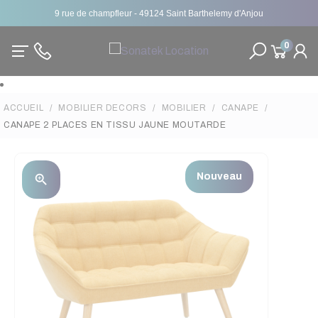
9 rue de champfleur - 49124 Saint Barthelemy d'Anjou
0
ACCUEIL
MOBILIER DECORS
MOBILIER
CANAPE
CANAPE 2 PLACES EN TISSU JAUNE MOUTARDE
Nouveau
zoom_in