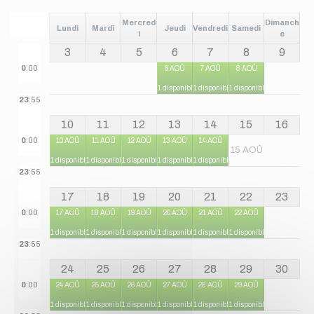
Mercred
Dimanch
Lundi
Mardi
Jeudi
Vendredi
Samedi
i
e
3
4
5
6
7
8
9
0
:00
6 AOÛ
7 AOÛ
8 AOÛ
1 disponible
1 disponible
1 disponible
23
:55
10
11
12
13
14
15
16
0
:00
10 AOÛ
11 AOÛ
12 AOÛ
13 AOÛ
14 AOÛ
15 AOÛ
1 disponible
1 disponible
1 disponible
1 disponible
1 disponible
23
:55
17
18
19
20
21
22
23
0
:00
17 AOÛ
18 AOÛ
19 AOÛ
20 AOÛ
21 AOÛ
22 AOÛ
1 disponible
1 disponible
1 disponible
1 disponible
1 disponible
1 disponible
23
:55
24
25
26
27
28
29
30
0
:00
24 AOÛ
25 AOÛ
26 AOÛ
27 AOÛ
28 AOÛ
29 AOÛ
1 disponible
1 disponible
1 disponible
1 disponible
1 disponible
1 disponible