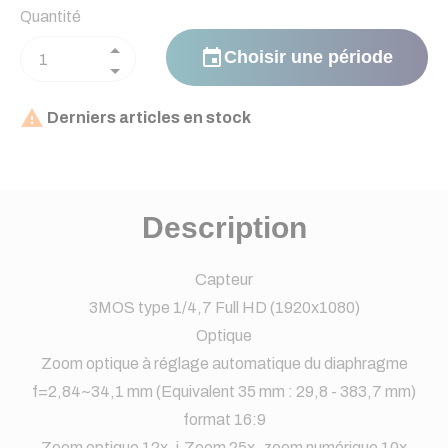
Quantité
event
Choisir une période

Derniers articles en stock
Description
Capteur
3MOS type 1/4,7 Full HD (1920x1080)
Optique
Zoom optique à réglage automatique du diaphragme
f=2,84~34,1 mm (Equivalent 35 mm : 29,8 - 383,7 mm)
format 16:9
Zoom optique 12x, i.Zoom 25x, zoom numérique 10x