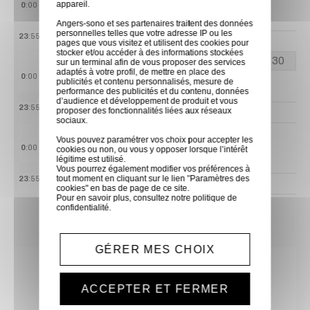
appareil.
0
:00
17 AOÛ
18 AOÛ
19 AOÛ
20 AOÛ
21 AOÛ
22 AOÛ
Angers-sono et ses partenaires traitent des données
1 disponible
1 disponible
1 disponible
1 disponible
1 disponible
1 disponible
personnelles telles que votre adresse IP ou les
23
:55
pages que vous visitez et utilisent des cookies pour
stocker et/ou accéder à des informations stockées
24
25
26
27
28
29
30
sur un terminal afin de vous proposer des services
adaptés à votre profil, de mettre en place des
0
:00
24 AOÛ
25 AOÛ
26 AOÛ
27 AOÛ
28 AOÛ
29 AOÛ
publicités et contenu personnalisés, mesure de
performance des publicités et du contenu, données
1 disponible
1 disponible
1 disponible
1 disponible
1 disponible
1 disponible
d’audience et développement de produit et vous
23
:55
proposer des fonctionnalités liées aux réseaux
sociaux.
31
Vous pouvez paramétrer vos choix pour accepter les
0
:00
31 AOÛ
cookies ou non, ou vous y opposer lorsque l’intérêt
légitime est utilisé.
1 disponible
Vous pourrez également modifier vos préférences à
tout moment en cliquant sur le lien "Paramètres des
23
:55
cookies" en bas de page de ce site.
Pour en savoir plus, consultez notre
politique de
confidentialité
.
Téléchargement
GÉRER MES CHOIX
AG-AC90
-
ACCEPTER ET FERMER
Téléchargement