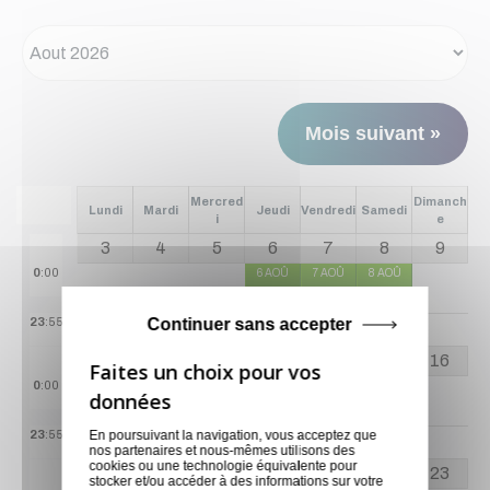
Mois suivant »
Mercred
Dimanch
Lundi
Mardi
Jeudi
Vendredi
Samedi
i
e
3
4
5
6
7
8
9
0
:00
6 AOÛ
7 AOÛ
8 AOÛ
1 disponible
1 disponible
1 disponible
23
:55
Continuer sans accepter
10
11
12
13
14
15
16
0
:00
10 AOÛ
11 AOÛ
12 AOÛ
13 AOÛ
14 AOÛ
15 AOÛ
1 disponible
1 disponible
1 disponible
1 disponible
1 disponible
23
:55
En poursuivant la navigation, vous acceptez que
nos partenaires et nous-mêmes utilisons des
cookies ou une technologie équivalente pour
17
18
19
20
21
22
23
stocker et/ou accéder à des informations sur votre