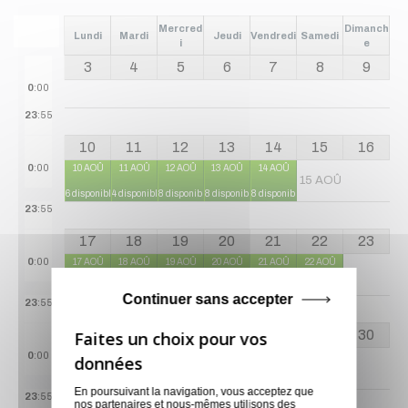
Mercred
Dimanch
Lundi
Mardi
Jeudi
Vendredi
Samedi
i
e
3
4
5
6
7
8
9
0
:00
23
:55
10
11
12
13
14
15
16
0
:00
10 AOÛ
11 AOÛ
12 AOÛ
13 AOÛ
14 AOÛ
15 AOÛ
6 disponibles
4 disponibles
8 disponibles
8 disponibles
8 disponibles
23
:55
17
18
19
20
21
22
23
0
:00
17 AOÛ
18 AOÛ
19 AOÛ
20 AOÛ
21 AOÛ
22 AOÛ
8 disponibles
8 disponibles
8 disponibles
8 disponibles
8 disponibles
8 disponibles
Continuer sans accepter
23
:55
24
25
26
27
28
29
30
0
:00
24 AOÛ
25 AOÛ
26 AOÛ
27 AOÛ
28 AOÛ
29 AOÛ
8 disponibles
8 disponibles
10 disponibles
10 disponibles
10 disponibles
10 disponibles
En poursuivant la navigation, vous acceptez que
23
:55
nos partenaires et nous-mêmes utilisons des