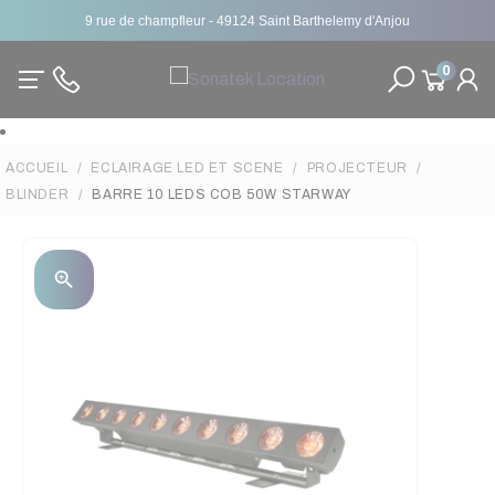
9 rue de champfleur - 49124 Saint Barthelemy d'Anjou
0
ACCUEIL
ECLAIRAGE LED ET SCENE
PROJECTEUR
BLINDER
BARRE 10 LEDS COB 50W STARWAY
zoom_in