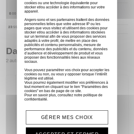
cookies ou une technologie équivalente pour
31
stocker et/ou accéder à des informations sur votre
appareil.
0
:00
31 AOÛ
Angers-sono et ses partenaires traitent des données
10 disponibles
personnelles telles que votre adresse IP ou les
23
:55
pages que vous visitez et utilisent des cookies pour
stocker et/ou accéder à des informations stockées
sur un terminal afin de vous proposer des services
adaptés à votre profil, de mettre en place des
publicités et contenu personnalisés, mesure de
Dans la même catégorie
performance des publicités et du contenu, données
d’audience et développement de produit et vous
proposer des fonctionnalités liées aux réseaux
2 autres produits sélectionnés pour vous
sociaux.
Vous pouvez paramétrer vos choix pour accepter les
cookies ou non, ou vous y opposer lorsque l’intérêt
légitime est utilisé.
Vous pourrez également modifier vos préférences à
tout moment en cliquant sur le lien "Paramètres des
cookies" en bas de page de ce site.
Pour en savoir plus, consultez notre
politique de
confidentialité
.
GÉRER MES CHOIX